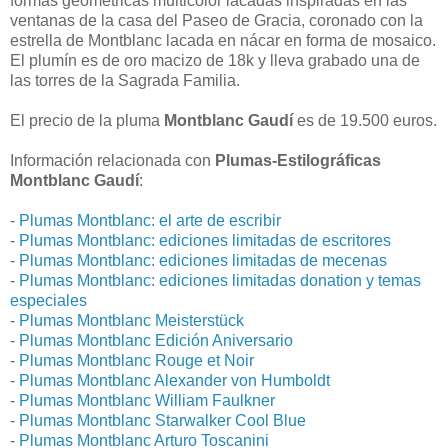
formas geométricas multicolor lacadas inspiradas en las
ventanas de la casa del Paseo de Gracia, coronado con la
estrella de Montblanc lacada en nácar en forma de mosaico.
El plumín es de oro macizo de 18k y lleva grabado una de
las torres de la Sagrada Familia.
El precio de la pluma
Montblanc Gaudí
es de 19.500 euros.
Información relacionada con
Plumas-Estilográficas
Montblanc Gaudí
:
-
Plumas Montblanc: el arte de escribir
-
Plumas Montblanc: ediciones limitadas de escritores
-
Plumas Montblanc: ediciones limitadas de mecenas
-
Plumas Montblanc: ediciones limitadas donation y temas
especiales
-
Plumas Montblanc Meisterstück
-
Plumas Montblanc Edición Aniversario
-
Plumas Montblanc Rouge et Noir
-
Plumas Montblanc Alexander von Humboldt
-
Plumas Montblanc William Faulkner
-
Plumas Montblanc Starwalker Cool Blue
-
Plumas Montblanc Arturo Toscanini