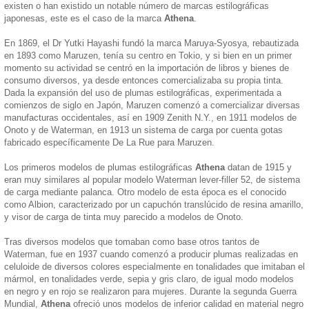
existen o han existido un notable número de marcas estilográficas
japonesas, este es el caso de la marca
Athena
.
En 1869, el Dr Yutki Hayashi fundó la marca Maruya-Syosya, rebautizada
en 1893 como Maruzen, tenía su centro en Tokio, y si bien en un primer
momento su actividad se centró en la importación de libros y bienes de
consumo diversos, ya desde entonces comercializaba su propia tinta.
Dada la expansión del uso de plumas estilográficas, experimentada a
comienzos de siglo en Japón, Maruzen comenzó a comercializar diversas
manufacturas occidentales, así en 1909 Zenith N.Y., en 1911 modelos de
Onoto y de Waterman, en 1913 un sistema de carga por cuenta gotas
fabricado específicamente De La Rue para Maruzen.
Los primeros modelos de plumas estilográficas
Athena
datan de 1915 y
eran muy similares al popular modelo Waterman lever-filler 52, de sistema
de carga mediante palanca. Otro modelo de esta época es el conocido
como Albion, caracterizado por un capuchón translúcido de resina amarillo,
y visor de carga de tinta muy parecido a modelos de Onoto.
Tras diversos modelos que tomaban como base otros tantos de
Waterman, fue en 1937 cuando comenzó a producir plumas realizadas en
celuloide de diversos colores especialmente en tonalidades que imitaban el
mármol, en tonalidades verde, sepia y gris claro, de igual modo modelos
en negro y en rojo se realizaron para mujeres. Durante la segunda Guerra
Mundial,
Athena
ofreció unos modelos de inferior calidad en material negro