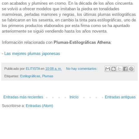
con acabados y plumines en cromo. En la década de los años cincuenta
se volvió a ofrecer modelos que imitaban la piedra en tonalidades
marmóreas, perladas marrones y negras, los últimas plumas estilográficas
se fabricaron en los sesenta, en cambio la tinta para estilográficas, uno de
los primeros productos elaborados por esta firma como se ha apuntado
anteriormente se siguió vendiendo hasta los años noventa.
Información relacionada con
Plumas-Estilográficas Athena
:
-
Las mejores plumas japonesas
Publicado por
ELITISTA
en
10:08 a. m.
No hay comentarios:
Etiquetas:
Estilográficas
,
Plumas
Entradas más recientes
Inicio
Entradas antiguas
Suscribirse a:
Entradas (Atom)