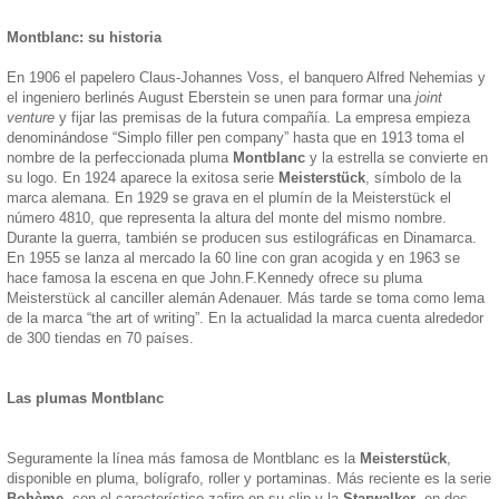
Montblanc: su historia
En 1906 el papelero Claus-Johannes Voss, el banquero Alfred Nehemias y
el ingeniero berlinés August Eberstein se unen para formar una
joint
venture
y fijar las premisas de la futura compañía. La empresa empieza
denominándose “Simplo filler pen company” hasta que en 1913 toma el
nombre de la perfeccionada pluma
Montblanc
y la estrella se convierte en
su logo. En 1924 aparece la exitosa serie
Meisterstück
, símbolo de la
marca alemana. En 1929 se grava en el plumín de la Meisterstück el
número 4810, que representa la altura del monte del mismo nombre.
Durante la guerra, también se producen sus estilográficas en Dinamarca.
En 1955 se lanza al mercado la 60 line con gran acogida y en 1963 se
hace famosa la escena en que John.F.Kennedy ofrece su pluma
Meisterstück al canciller alemán Adenauer. Más tarde se toma como lema
de la marca “the art of writing”. En la actualidad la marca cuenta alrededor
de 300 tiendas en 70 países.
Las plumas Montblanc
Seguramente la línea más famosa de Montblanc es la
Meisterstück
,
disponible en pluma, bolígrafo, roller y portaminas. Más reciente es la serie
Bohème
, con el característico zafiro en su clip y la
Starwalker
, en dos