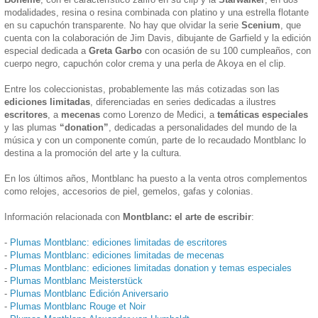
modalidades, resina o resina combinada con platino y una estrella flotante
en su capuchón transparente. No hay que olvidar la serie
Scenium
, que
cuenta con la colaboración de Jim Davis, dibujante de Garfield y la edición
especial dedicada a
Greta Garbo
con ocasión de su 100 cumpleaños, con
cuerpo negro, capuchón color crema y una perla de Akoya en el clip.
Entre los coleccionistas, probablemente las más cotizadas son las
ediciones limitadas
, diferenciadas en series dedicadas a ilustres
escritores
, a
mecenas
como Lorenzo de Medici, a
temáticas especiales
y las plumas
“donation”
, dedicadas a personalidades del mundo de la
música y con un componente común, parte de lo recaudado Montblanc lo
destina a la promoción del arte y la cultura.
En los últimos años, Montblanc ha puesto a la venta otros complementos
como relojes, accesorios de piel, gemelos, gafas y colonias.
Información relacionada con
Montblanc: el arte de escribir
:
-
Plumas Montblanc: ediciones limitadas de escritores
-
Plumas Montblanc: ediciones limitadas de mecenas
-
Plumas Montblanc: ediciones limitadas donation y temas especiales
-
Plumas Montblanc Meisterstück
-
Plumas Montblanc Edición Aniversario
-
Plumas Montblanc Rouge et Noir