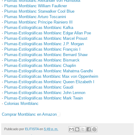
-
Plumas Montblanc Alexander von Humboldt
-
Plumas Montblanc William Faulkner
-
Plumas Montblanc Starwalker Cool Blue
-
Plumas Montblanc Arturo Toscanini
-
Plumas Montblanc Príncipe Rainiero III
-
Plumas-Estilográficas Montblanc Kafka
-
Plumas-Estilográficas Montblanc Edgar Allan Poe
-
Plumas-Estilográficas Montblanc Marcel Proust
-
Plumas-Estilográficas Montblanc J.P. Morgan
-
Plumas-Estilográficas Montblanc François I
-
Plumas-Estilográficas Montblanc Bernard Shaw
-
Plumas-Estilográficas Montblanc Bismarck
-
Plumas-Estilográficas Montblanc Chaplin
-
Plumas-Estilográficas Montblanc Mahatma Gandhi
-
Plumas-Estilográfcas Montblanc Max von Oppenheim
-
Plumas-Estilográficas Montblanc Queen Elizabeth I
-
Plumas-Estilográficas Montblanc Gaudí
-
Plumas-Estilográficas Montblanc John Lennon
-
Plumas-Estilográficas Montblanc Mark Twain
-
Colonias Montblanc
Comprar Montblanc en Amazon
Publicado por
ELITISTA
en
5:49 p. m.