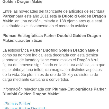
Golden Dragon Makie
Entre las novedades del fabricante de artículos de escritura
Parker
para este año 2011 está la
Duofold Golden Dragon
Makie
, en una edición limitada a 188 ejemplares que será
distribuida exclusivamente en el mercado asiático.
Plumas-Estilográficas Parker Duofold Golden Dragon
Makie: características
La estilográfica
Parker Duofold Golden Dragon Makie
,
como su nombre indica, está decorada con esta técnica
japonesa de lacado y tiene como motivo el Dragón Azul,
figura de inmenso significado en la cultura asiática, a la que
se le atribuye una influencia mágica en distintos aspectos
de la vida. Su plumín es de oro de 18 kt y su sistema de
carga mediante cartucho o convertidor.
Información relacionada con
Plumas-Estilográficas Parker
Duofold Golden Dragon Makie
:
-
Plumas Parker
-
Plumas Parker Duofold