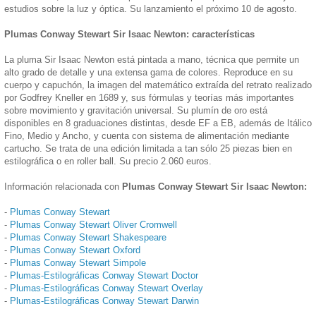
estudios sobre la luz y óptica. Su lanzamiento el próximo 10 de agosto.
Plumas Conway Stewart Sir Isaac Newton: características
La pluma Sir Isaac Newton está pintada a mano, técnica que permite un
alto grado de detalle y una extensa gama de colores. Reproduce en su
cuerpo y capuchón, la imagen del matemático extraída del retrato realizado
por Godfrey Kneller en 1689 y, sus fórmulas y teorías más importantes
sobre movimiento y gravitación universal. Su plumín de oro está
disponibles en 8 graduaciones distintas, desde EF a EB, además de Itálico
Fino, Medio y Ancho, y cuenta con sistema de alimentación mediante
cartucho. Se trata de una edición limitada a tan sólo 25 piezas bien en
estilográfica o en roller ball. Su precio 2.060 euros.
Información relacionada con
Plumas Conway Stewart Sir Isaac Newton:
-
Plumas Conway Stewart
-
Plumas Conway Stewart Oliver Cromwell
-
Plumas Conway Stewart Shakespeare
-
Plumas Conway Stewart Oxford
-
Plumas Conway Stewart Simpole
-
Plumas-Estilográficas Conway Stewart Doctor
-
Plumas-Estilográficas Conway Stewart Overlay
-
Plumas-Estilográficas Conway Stewart Darwin