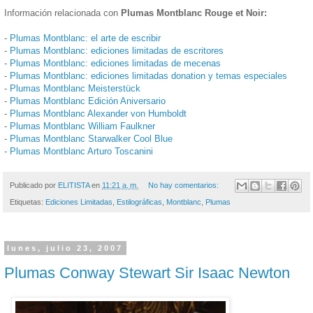
Información relacionada con
Plumas Montblanc Rouge et Noir:
-
Plumas Montblanc: el arte de escribir
-
Plumas Montblanc: ediciones limitadas de escritores
-
Plumas Montblanc: ediciones limitadas de mecenas
-
Plumas Montblanc: ediciones limitadas donation y temas especiales
-
Plumas Montblanc Meisterstück
-
Plumas Montblanc Edición Aniversario
-
Plumas Montblanc Alexander von Humboldt
-
Plumas Montblanc William Faulkner
-
Plumas Montblanc Starwalker Cool Blue
-
Plumas Montblanc Arturo Toscanini
Publicado por
ELITISTA
en
11:21 a. m.
No hay comentarios:
Etiquetas:
Ediciones Limitadas
,
Estilográficas
,
Montblanc
,
Plumas
lunes, julio 23, 2007
Plumas Conway Stewart Sir Isaac Newton