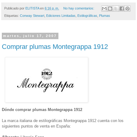
Publicado por
ELITISTA
en
6:16 p. m.
No hay comentarios:
Etiquetas:
Conway Stewart
,
Ediciones Limitadas
,
Estilográficas
,
Plumas
martes, julio 17, 2007
Comprar plumas Montegrappa 1912
Dónde comprar plumas Montegrappa 1912
La marca italiana de estilográficas Montegrappa 1912 cuenta con los
siguientes puntos de venta en España: