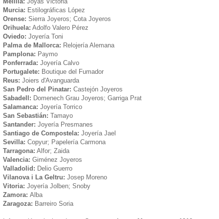
Melilla:
Joyas Victoria
Murcia:
Estilográficas López
Orense:
Sierra Joyeros; Cota Joyeros
Orihuela:
Adolfo Valero Pérez
Oviedo:
Joyería Toni
Palma de Mallorca:
Relojería Alemana
Pamplona:
Paymo
Ponferrada:
Joyería Calvo
Portugalete:
Boutique del Fumador
Reus:
Joiers d'Avanguarda
San Pedro del Pinatar:
Castejón Joyeros
Sabadell:
Domenech Grau Joyeros; Garriga Prat
Salamanca:
Joyería Torrico
San Sebastián:
Tamayo
Santander:
Joyería Presmanes
Santiago de Compostela:
Joyería Jael
Sevilla:
Copyur; Papelería Carmona
Tarragona:
Alfor; Zaida
Valencia:
Giménez Joyeros
Valladolid:
Delio Guerro
Vilanova i La Geltru:
Josep Moreno
Vitoria:
Joyería Jolben; Snoby
Zamora:
Alba
Zaragoza:
Barreiro Soria