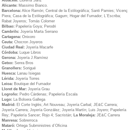
Albacete:
Librería Sanz
Alicante:
Massimo Bianco.
Barcelona:
Alice Ramón; Central de la Estilográfica; Santi Pamies; Vicenç
Piera; Casa de la Estilográfica; Gagum; Hogar del Fumador; L´Escriba;
Rabat Joyeros; Tomás Colomer
Bilbao:
Papelería Goya; Perodri
Cambrils:
Joyería Marta Serrano
Cartagena:
Onixoro
Ceuta:
Chocron Joyeros
Ciudad Real:
Joyería Macarfe
Córdoba:
Luque Libros
Gerona:
Joyería J.Ramírez
Getxo:
Senra Bros
Granollers:
Sorigué
Huesca:
Lanau Isiegas
Lérida:
Joyería Torres
Leioa:
Boutique del Fumador
Lloret de Mar:
Joyería Grau
Logroño:
Pedro Cárdenas; Papelería Escala
Lugo:
La Bolsera Gallega
Madrid:
El Corte Inglés; Art Nouveau; Joyería Carbal; JE&C Carrera;
Joyería Carrera; Joyería González; Joyería Martín; Luis Joyero; Papelería
Rey; Papelería Sancer; Rojo 4; Sacristán;
La Moraleja:
JE&C Carrera
Manresa:
Sobrerroca
Mataró:
Ortega Subministres d´Oficina