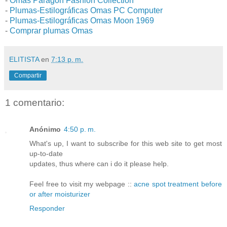
-
Omas Paragon Fashion Collection
-
Plumas-Estilográficas Omas PC Computer
-
Plumas-Estilográficas Omas Moon 1969
-
Comprar plumas Omas
ELITISTA
en
7:13 p. m.
Compartir
1 comentario:
Anónimo
4:50 p. m.
What's up, I want to subscribe for this web site to get most
up-to-date
updates, thus where can i do it please help.
Feel free to visit my webpage ::
acne spot treatment before
or after moisturizer
Responder