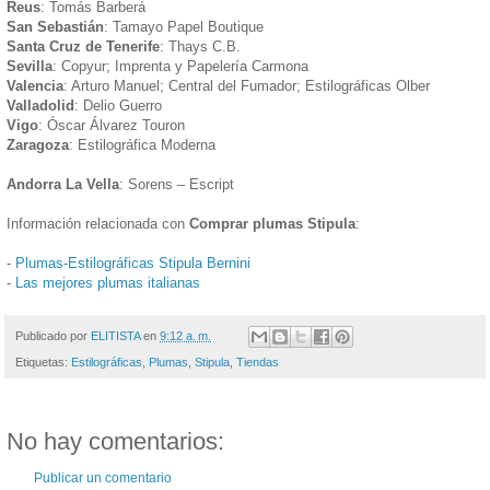
Reus
: Tomás Barberá
San Sebastián
: Tamayo Papel Boutique
Santa Cruz de Tenerife
: Thays C.B.
Sevilla
: Copyur; Imprenta y Papelería Carmona
Valencia
: Arturo Manuel; Central del Fumador; Estilográficas Olber
Valladolid
: Delio Guerro
Vigo
: Óscar Álvarez Touron
Zaragoza
: Estilográfica Moderna
Andorra La Vella
: Sorens – Escript
Información relacionada con
Comprar plumas Stipula
:
-
Plumas-Estilográficas Stipula Bernini
-
Las mejores plumas italianas
Publicado por
ELITISTA
en
9:12 a. m.
Etiquetas:
Estilográficas
,
Plumas
,
Stipula
,
Tiendas
No hay comentarios:
Publicar un comentario