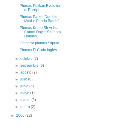
Plumas Pelikan Evolution
of Escript
Plumas Parker Duofold
Maki-e Panda Bambú
Plumas Krone Sir Arthur
Conan Doyle-Sherlock
Holmes
Comprar plumas Stipula
Plumas El Corte Inglés
►
octubre
(7)
►
septiembre
(6)
►
agosto
(2)
►
julio
(8)
►
junio
(5)
►
mayo
(1)
►
marzo
(3)
►
enero
(2)
►
2006
(22)