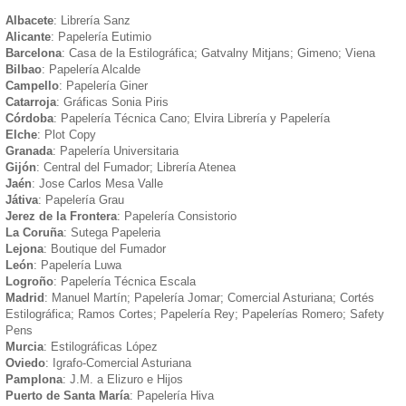
Albacete
: Librería Sanz
Alicante
: Papelería Eutimio
Barcelona
: Casa de la Estilográfica; Gatvalny Mitjans; Gimeno; Viena
Bilbao
: Papelería Alcalde
Campello
: Papelería Giner
Catarroja
: Gráficas Sonia Piris
Córdoba
: Papelería Técnica Cano; Elvira Librería y Papelería
Elche
: Plot Copy
Granada
: Papelería Universitaria
Gijón
: Central del Fumador; Librería Atenea
Jaén
: Jose Carlos Mesa Valle
Játiva
: Papelería Grau
Jerez de la Frontera
: Papelería Consistorio
La Coruña
: Sutega Papeleria
Lejona
: Boutique del Fumador
León
: Papelería Luwa
Logroño
: Papelería Técnica Escala
Madrid
: Manuel Martín; Papelería Jomar; Comercial Asturiana; Cortés
Estilográfica; Ramos Cortes; Papelería Rey; Papelerías Romero; Safety
Pens
Murcia
: Estilográficas López
Oviedo
: Igrafo-Comercial Asturiana
Pamplona
: J.M. a Elizuro e Hijos
Puerto de Santa María
: Papelería Hiva